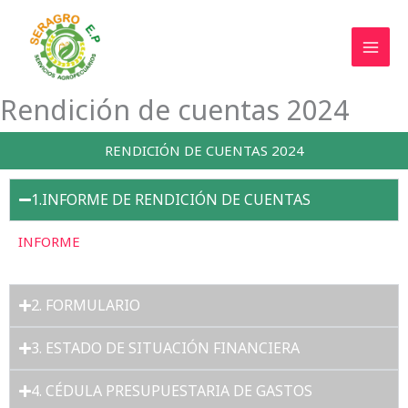
Ir
al
contenido
Rendición de cuentas 2024
RENDICIÓN DE CUENTAS 2024
1.INFORME DE RENDICIÓN DE CUENTAS
INFORME
2. FORMULARIO
3. ESTADO DE SITUACIÓN FINANCIERA
4. CÉDULA PRESUPUESTARIA DE GASTOS